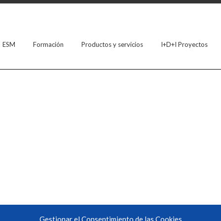
ESM
Formación
Productos y servicios
I+D+I Proyectos
Gestionar el Consentimiento de las Cookies