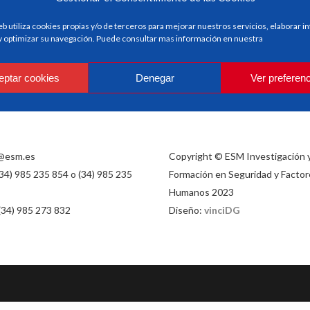
eb utiliza cookies propias y/o de terceros para mejorar nuestros servicios, elaborar 
 y optimizar su navegación. Puede consultar mas información en nuestra
eptar cookies
Denegar
Ver preferen
@esm.es
Copyright © ESM Investigación 
(34) 985 235 854 o (34) 985 235
Formación en Seguridad y Factor
Humanos 2023
 (34) 985 273 832
Diseño:
vinciDG