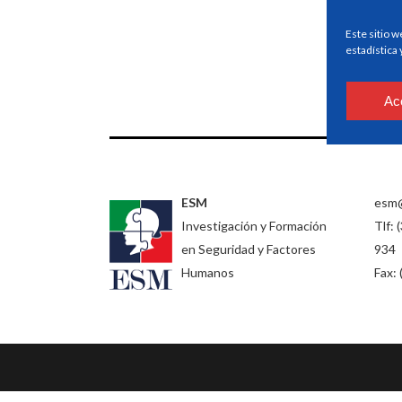
Este sitio w
estadística
Ac
ESM
esm
Investigación y Formación
Tlf: 
en Seguridad y Factores
934
Humanos
Fax: