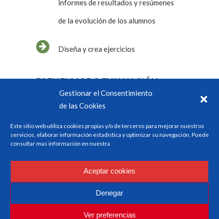
informes de resultados y resúmenes
de la evolución de los alumnos
Diseña y crea ejercicios
ES EN EL MODO EVALUACIÓN
Gestionar el Consentimiento
DONDE ESM INTEGRA:
de las Cookies
Este sitio web utiliza cookies propias y/o de terceros para mejorar nuestros
El Factor Humano como elemento
servicios, elaborar información estadística y optimizar su navegación. Puede
consultar mas información en nuestra
clave para la fiabilidad de las
organizaciones, por tanto como
Aceptar cookies
elemento clave para la seguridad y la
Denegar
formación.
Ver preferencias