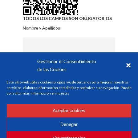
TODOS LOS CAMPOS SON OBLIGATORIOS
Nombre y Apellidos
Gestionar el Consentimiento
Empresa
Cargo
de las Cookies
Este sitio web utiliza cookies propias y/o de terceros para mejorar nuestros
servicios, elaborar información estadística y optimizar su navegación. Puede
consultar mas información en nuestra
Teléfono
Correo electrónico
Aceptar cookies
Denegar
Mensaje