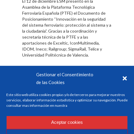
El 12 de diciembre ESM presentó en la
Asamblea de la Plataforma Tecnológica
Ferroviaria Española (PTFE) el Documento de
Posicionamiento “Innovación en la seguridad
del sistema ferroviario: protección al sistema y a
la ciudadanía”. Gracias a la coordinación y
secretaría técnica de la PTFE y a las
aportaciones de Exceltic, IconMultimedia,
IDOM, Ineco; Railgroup; SigmaRail, Telice y
Universidad Politécnica de Valencia.
El Documento hace un recorrido por:
Gestionar el Consentimiento
El estado del Arte, en España
de las Cookies
La Política y el Marco Normativo,
Este sitio web utiliza cookies propias y/o de terceros para mejorar nuestros
La Integración de los Factores Humanos en
servicios, elaborar información estadística y optimizar su navegación. Puede
la Gestión de la Seguridad Operacional
consultar mas información en nuestra
El reto de las Interfaces Seguras
Entornos Ferroviarios para minimización de
Aceptar cookies
riesgos de las personas