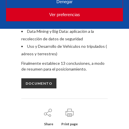
Ciberseguridad en el entorno ferroviario
Denegar
Sistemas de ayuda para la toma de
Ver preferencias
decisiones en situaciones críticas. Búsqueda de
nuevos sistemas
Data Mining y Big Data: aplicación a la
recolección de datos de seguridad
Uso y Desarrollo de Vehículos no tripulados (
aéreos y terrestres)
Finalmente establece 13 conclusiones, a modo
de resumen para el posicionamiento.
DOCUMENTO
Share
Print page