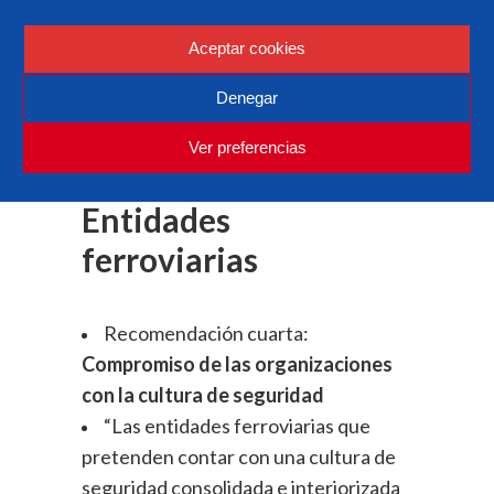
Seguridad ferroviaria
Aceptar cookies
sobre Las Estructuras
Encargadas de la
Denegar
Gestión de la
Ver preferencias
Seguridad en las
Entidades
ferroviarias
Recomendación cuarta:
Compromiso de las organizaciones
con la cultura de seguridad
“Las entidades ferroviarias que
pretenden contar con una cultura de
seguridad consolidada e interiorizada