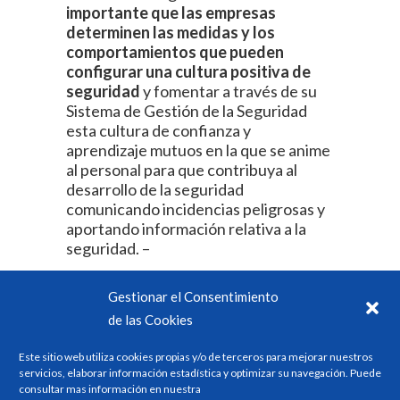
importante que las empresas
determinen las medidas y los
comportamientos que pueden
configurar una cultura positiva de
seguridad
y fomentar a través de su
Sistema de Gestión de la Seguridad
esta cultura de confianza y
aprendizaje mutuos en la que se anime
al personal para que contribuya al
desarrollo de la seguridad
comunicando incidencias peligrosas y
aportando información relativa a la
seguridad. –
Gestionar el Consentimiento
Recomendación
de las Cookies
técnica 6/2019 de la
Este sitio web utiliza cookies propias y/o de terceros para mejorar nuestros
servicios, elaborar información estadística y optimizar su navegación. Puede
Agencia Estatal de
consultar mas información en nuestra