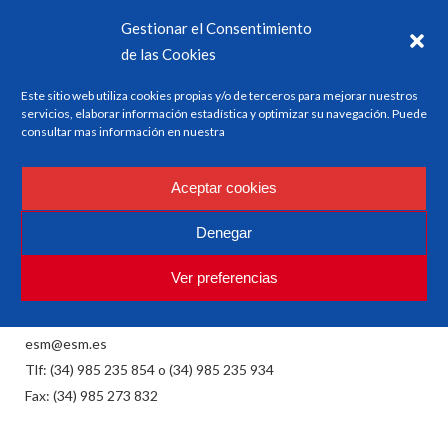
Gestionar el Consentimiento
de las Cookies
Este sitio web utiliza cookies propias y/o de terceros para mejorar nuestros
servicios, elaborar información estadística y optimizar su navegación. Puede
consultar mas información en nuestra
Aceptar cookies
ESM
Investigación y Formación en Seguridad y Factores
Denegar
Humanos
Ver preferencias
esm@esm.es
Tlf: (34) 985 235 854 o (34) 985 235 934
Fax: (34) 985 273 832