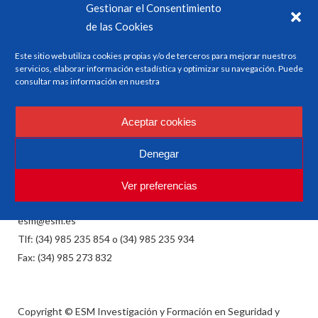
Gestionar el Consentimiento
de las Cookies
Este sitio web utiliza cookies propias y/o de terceros para mejorar nuestros
servicios, elaborar información estadística y optimizar su navegación. Puede
consultar mas información en nuestra
ESM
Aceptar cookies
Investigación y Formación en Seguridad y Factores
Denegar
Humanos
Ver preferencias
esm@esm.es
Tlf: (34) 985 235 854 o (34) 985 235 934
Fax: (34) 985 273 832
Copyright © ESM Investigación y Formación en Seguridad y