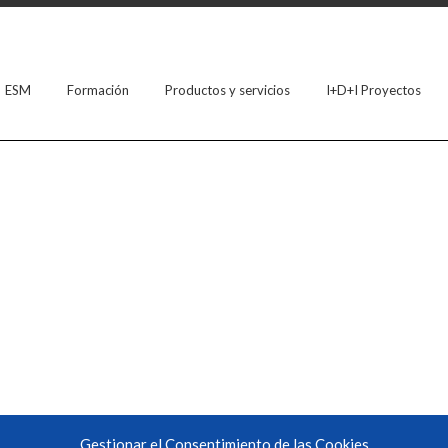
ESM
Formación
Productos y servicios
I+D+I Proyectos
Gestionar el Consentimiento de las Cookies