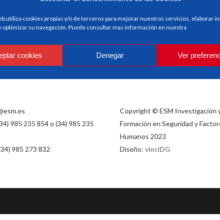
eb utiliza cookies propias y/o de terceros para mejorar nuestros servicios, elaborar 
 y optimizar su navegación. Puede consultar mas información en nuestra
eptar cookies
Denegar
Ver preferen
@esm.es
Copyright © ESM Investigación 
(34) 985 235 854 o (34) 985 235
Formación en Seguridad y Factor
Humanos 2023
 (34) 985 273 832
Diseño:
vinciDG