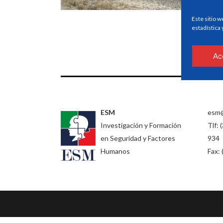
Este sitio w
estadística
Ac
ESM
esm
Investigación y Formación
Tlf: 
en Seguridad y Factores
934
Humanos
Fax: