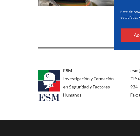
Este sitio w
estadística
Ac
ESM
esm
Investigación y Formación
Tlf: 
en Seguridad y Factores
934
Humanos
Fax: