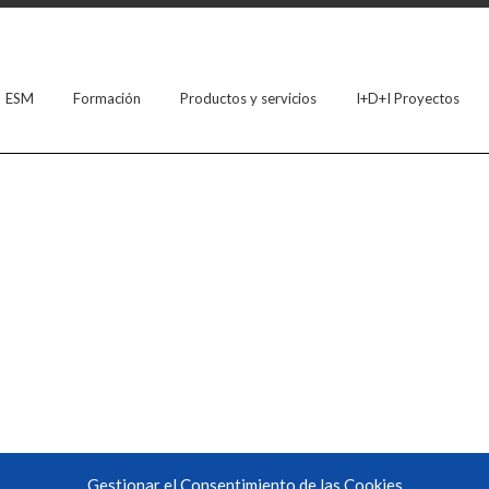
ESM
Formación
Productos y servicios
I+D+I Proyectos
Gestionar el Consentimiento de las Cookies