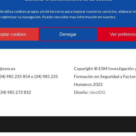
eb utiliza cookies propias y/o de terceros para mejorar nuestros servicios, elaborar 
 y optimizar su navegación. Puede consultar mas información en nuestra
eptar cookies
Denegar
Ver preferen
@esm.es
Copyright © ESM Investigación 
(34) 985 235 854 o (34) 985 235
Formación en Seguridad y Factor
Humanos 2023
 (34) 985 273 832
Diseño:
vinciDG