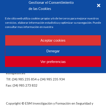
Gestionar el Consentimiento
de las Cookies
Este sitio web utiliza cookies propias y/o de terceros para mejorar nuestros
servicios, elaborar información estadística y optimizar su navegación. Puede
consultar mas información en nuestra
ESM
Aceptar cookies
Investigación y Formación en Seguridad y Factores
Denegar
Humanos
Ver preferencias
esm@esm.es
Tlf: (34) 985 235 854 o (34) 985 235 934
Fax: (34) 985 273 832
Copyright © ESM Investigación y Formación en Seguridad y