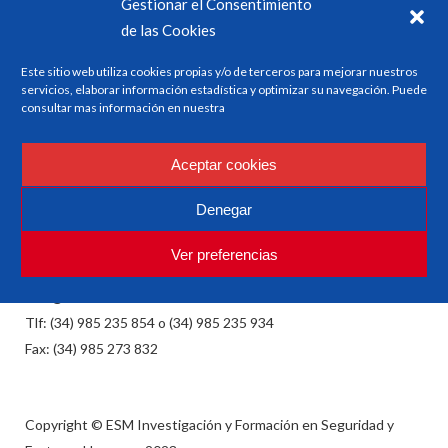
Gestionar el Consentimiento
de las Cookies
Este sitio web utiliza cookies propias y/o de terceros para mejorar nuestros
servicios, elaborar información estadística y optimizar su navegación. Puede
consultar mas información en nuestra
ESM
Aceptar cookies
Investigación y Formación en Seguridad y Factores
Humanos
Denegar
Ver preferencias
esm@esm.es
Tlf: (34) 985 235 854 o (34) 985 235 934
Fax: (34) 985 273 832
Copyright © ESM Investigación y Formación en Seguridad y