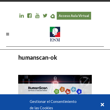
Acceso Aula Virtual
humanscan-ok
Gestionar el Consentimiento
de las Cookies