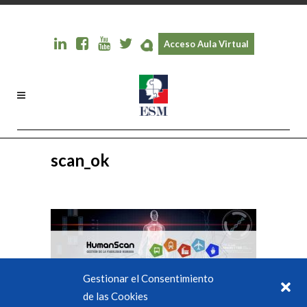
Acceso Aula Virtual
scan_ok
Gestionar el Consentimiento
de las Cookies