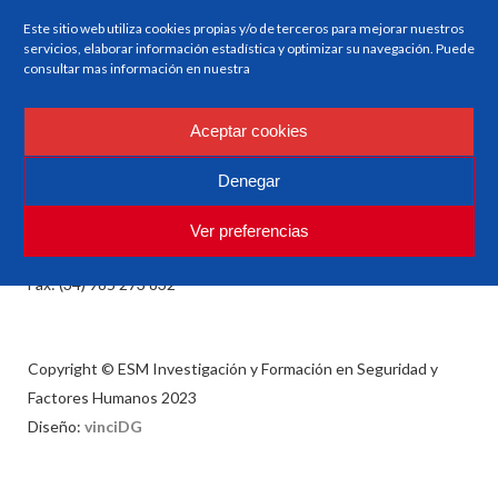
Este sitio web utiliza cookies propias y/o de terceros para mejorar nuestros
servicios, elaborar información estadística y optimizar su navegación. Puede
ESM
consultar mas información en nuestra
Investigación y Formación en Seguridad y Factores
Humanos
Aceptar cookies
Denegar
esm@esm.es
Ver preferencias
Tlf: (34) 985 235 854 o (34) 985 235 934
Fax: (34) 985 273 832
Copyright © ESM Investigación y Formación en Seguridad y
Factores Humanos 2023
Diseño:
vinciDG