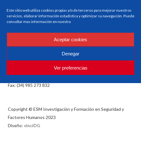
Este sitio web utiliza cookies propias y/o de terceros para mejorar nuestros
servicios, elaborar información estadística y optimizar su navegación. Puede
consultar mas información en nuestra
ESM
Investigación y Formación en Seguridad y Factores
Aceptar cookies
Humanos
Denegar
Ver preferencias
esm@esm.es
Tlf: (34) 985 235 854 o (34) 985 235 934
Fax: (34) 985 273 832
Copyright © ESM Investigación y Formación en Seguridad y
Factores Humanos 2023
Diseño:
vinciDG