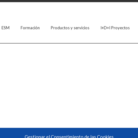
ESM
Formación
Productos y servicios
I+D+I Proyectos
Gestionar el Consentimiento de las Cookies