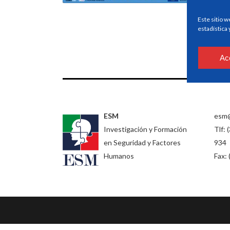
Este sitio w
estadística
Ac
ESM
esm
Investigación y Formación
Tlf: 
en Seguridad y Factores
934
Humanos
Fax: