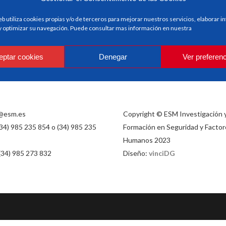
eb utiliza cookies propias y/o de terceros para mejorar nuestros servicios, elaborar 
 y optimizar su navegación. Puede consultar mas información en nuestra
eptar cookies
Denegar
Ver preferen
@esm.es
Copyright © ESM Investigación 
(34) 985 235 854 o (34) 985 235
Formación en Seguridad y Factor
Humanos 2023
 (34) 985 273 832
Diseño:
vinciDG