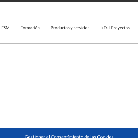
ESM
Formación
Productos y servicios
I+D+I Proyectos
Gestionar el Consentimiento de las Cookies