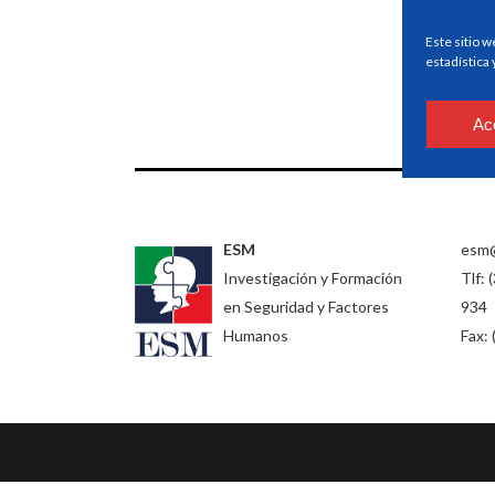
Este sitio w
estadística
Ac
ESM
esm
Investigación y Formación
Tlf: 
en Seguridad y Factores
934
Humanos
Fax: