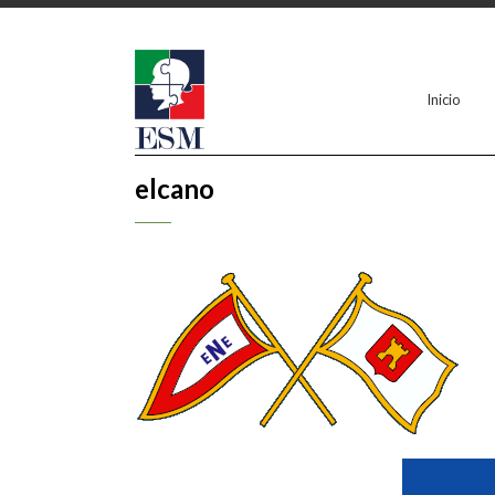
Inicio
elcano