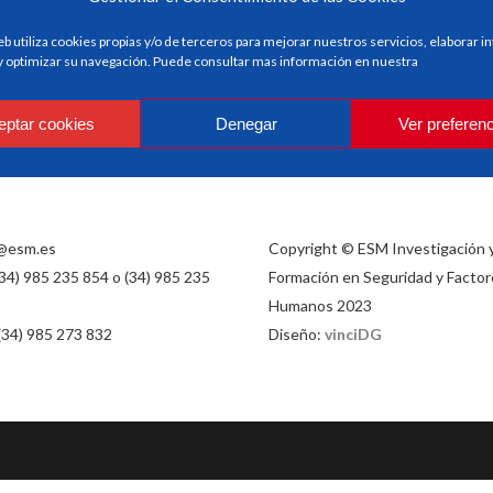
eb utiliza cookies propias y/o de terceros para mejorar nuestros servicios, elaborar 
 y optimizar su navegación. Puede consultar mas información en nuestra
eptar cookies
Denegar
Ver preferen
@esm.es
Copyright © ESM Investigación 
(34) 985 235 854 o (34) 985 235
Formación en Seguridad y Factor
Humanos 2023
 (34) 985 273 832
Diseño:
vinciDG