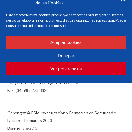
de las Cookies
Este sitio web utiliza cookies propias y/o de terceros para mejorar nuestros
servicios, elaborar información estadística y optimizar su navegación. Puede
consultar mas información en nuestra
ESM
Investigación y Formación en Seguridad y Factores
Aceptar cookies
Humanos
Denegar
Ver preferencias
esm@esm.es
Tlf: (34) 985 235 854 o (34) 985 235 934
Fax: (34) 985 273 832
Copyright © ESM Investigación y Formación en Seguridad y
Factores Humanos 2023
Diseño:
vinciDG