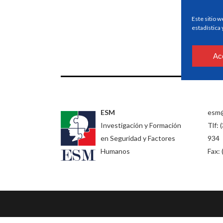
Este sitio w
estadística
Ac
ESM
esm
Investigación y Formación
Tlf: 
en Seguridad y Factores
934
Humanos
Fax: