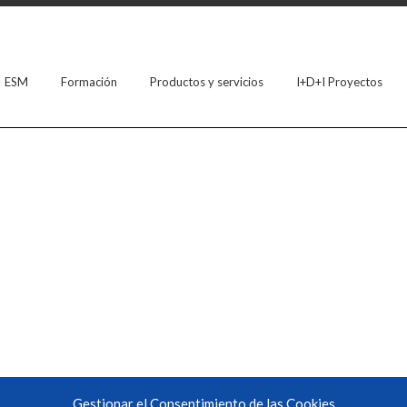
ESM
Formación
Productos y servicios
I+D+I Proyectos
Gestionar el Consentimiento de las Cookies