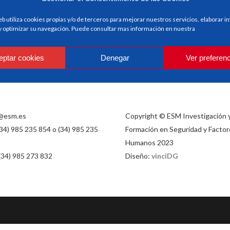
eb utiliza cookies propias y/o de terceros para mejorar nuestros servicios, elaborar 
 y optimizar su navegación. Puede consultar mas información en nuestra
eptar cookies
Denegar
Ver preferen
@esm.es
Copyright © ESM Investigación 
(34) 985 235 854 o (34) 985 235
Formación en Seguridad y Factor
Humanos 2023
 (34) 985 273 832
Diseño:
vinciDG