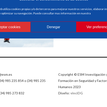
READ MORE
eb utiliza cookies propias y/o de terceros para mejorar nuestros servicios, elaborar 
 y optimizar su navegación. Puede consultar mas información en nuestra
eptar cookies
Denegar
Ver preferen
@esm.es
Copyright © ESM Investigación 
(34) 985 235 854 o (34) 985 235
Formación en Seguridad y Factor
Humanos 2023
 (34) 985 273 832
Diseño:
vinciDG