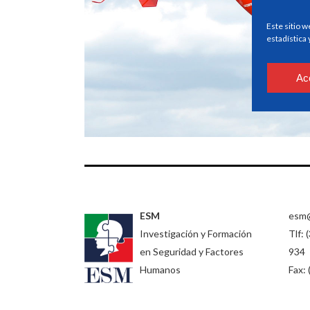
Este sitio w
estadística
Ac
ESM
esm
Investigación y Formación
Tlf: 
en Seguridad y Factores
934
Humanos
Fax: