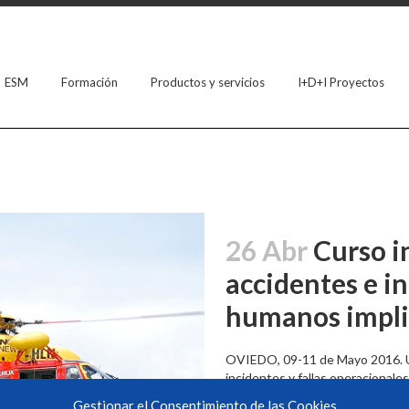
ESM
Formación
Productos y servicios
I+D+I Proyectos
26 Abr
Curso i
accidentes e in
humanos impli
OVIEDO, 09-11 de Mayo 2016. Un
incidentes y fallas operacionale
Gestionar el Consentimiento de las Cookies