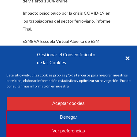
de viajeros 100% online
Impacto psicológico por la crisis COVID-19 en
los trabajadores del sector ferroviario. informe
Final.
ESMEVA Escuela Virtual Abierta de ESM
Encuesta: Impacto emocional y psicológico del
Gestionar el Consentimiento
Covid 19 en los/as trabajadores/as del sector
de las Cookies
ferroviario
Este sitio web utiliza cookies propias y/o de terceros para mejorar nuestros
servicios, elaborar información estadística y optimizar su navegación. Puede
consultar mas información en nuestra
Categorías
Aceptar cookies
Formación
Denegar
Noticias del sector
Ver preferencias