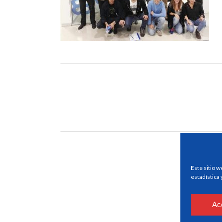
Este sitio w
estadística
Ac