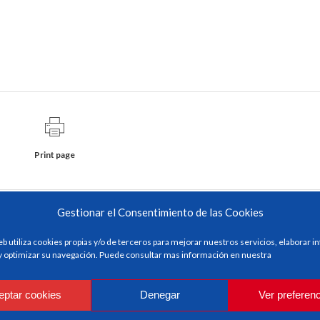
Print page
Gestionar el Consentimiento de las Cookies
eb utiliza cookies propias y/o de terceros para mejorar nuestros servicios, elaborar 
 y optimizar su navegación. Puede consultar mas información en nuestra
eptar cookies
Denegar
Ver preferen