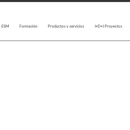
ESM
Formación
Productos y servicios
I+D+I Proyectos