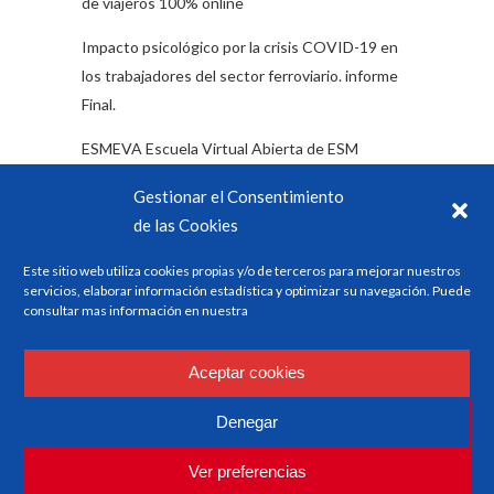
de viajeros 100% online
Impacto psicológico por la crisis COVID-19 en
los trabajadores del sector ferroviario. informe
Final.
ESMEVA Escuela Virtual Abierta de ESM
Encuesta: Impacto emocional y psicológico del
Gestionar el Consentimiento
Covid 19 en los/as trabajadores/as del sector
de las Cookies
ferroviario
Este sitio web utiliza cookies propias y/o de terceros para mejorar nuestros
servicios, elaborar información estadística y optimizar su navegación. Puede
consultar mas información en nuestra
Categorías
Aceptar cookies
Formación
Denegar
Noticias del sector
Ver preferencias