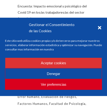
Encuesta: Impacto emocional y psicológico del
Covid 19 en los/as trabajadores/as del sector
ferroviario
Gestionar el Consentimiento
de las Cookies
Categorías
Este sitio web utiliza cookies propias y/o de terceros para mejorar nuestros
servicios, elaborar información estadística y optimizar su navegación. Puede
Formación
consultar mas información en nuestra
Noticias del sector
Aceptar cookies
Denegar
Etiquetas
Accidentes
AENOR
Autoridad
Aviación
Ver preferencias
Cataluña
Civil
Conferencia
Curso
EMS
Error humano
Evaluación de riesgos
Factores Humanos
Facultad de Psicología