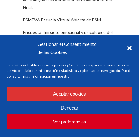
Final.
ESMEVA Escuela Virtual Abierta de ESM
Encuesta: Impacto emocional y psicológico del
Covid 19 en los/as trabajadores/as del sector
Gestionar el Consentimiento
ferroviario
de las Cookies
Este sitio web utiliza cookies propias y/o de terceros para mejorar nuestros
servicios, elaborar información estadística y optimizar su navegación. Puede
Categorías
consultar mas información en nuestra
Formación
Aceptar cookies
Noticias del sector
Denegar
Etiquetas
Ver preferencias
Accidentes
AENOR
Autoridad
Aviación