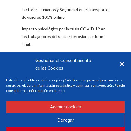
Factores Humanos y Seguridad en el transporte
de viajeros 100% online
Impacto psicológico por la crisis COVID-19 en
los trabajadores del sector ferroviario. informe
Final.
ESMEVA Escuela Virtual Abierta de ESM
Gestionar el Consentimiento
Encuesta: Impacto emocional y psicológico del
de las Cookies
Covid 19 en los/as trabajadores/as del sector
Este sitio web utiliza cookies propias y/o de terceros para mejorar nuestros
ferroviario
servicios, elaborar información estadística y optimizar su navegación. Puede
consultar mas información en nuestra
Categorías
Aceptar cookies
Formación
Denegar
Noticias del sector