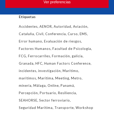
Ver preferencias
Etiquetas
Accidentes
AENOR
Autoridad
Aviación
Cataluña
Civil
Conferencia
Curso
EMS
Error humano
Evaluación de riesgos
Factores Humanos
Facultad de Psicología
FCG
Ferrocarriles
Formación
galicia
Granada
HFC
Human Factors Conference
incidentes
investigación
Maritimo
maritimos
Marítima
Meeting
Metro
mineria
Málaga
Online
Panamá
Percepción
Portuario
Resiliencia
SEAHORSE
Sector ferroviario
Seguridad Marítima
Transporte
Workshop